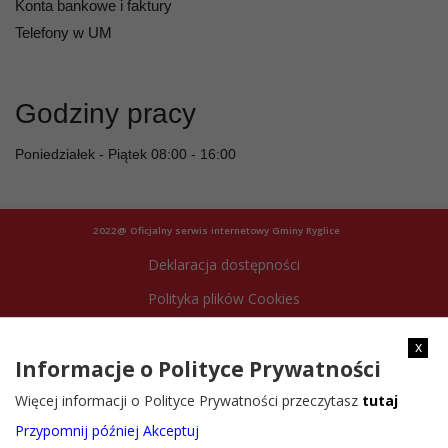
Konta bankowe i faktury
Telefony w UM
Godziny pracy
Poniedziałek - Piątek 08:00 - 16:00
2022@ Oficjalny serwis internetowy Gminy Ryglice
Deklaracja dostępności
Polityka plików Cookies
Archiwum strony
x
Informacje o Polityce Prywatności
Więcej informacji o Polityce Prywatności przeczytasz
tutaj
Przypomnij później
Akceptuj