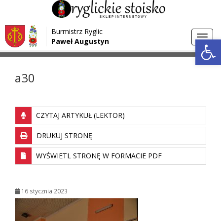
Przejdź do menu
Przejdź do stopki strony
Burmistrz Ryglic
Przejdź do głównej treści strony
Otwórz 
Toggl
Paweł Augustyn
>
>
Strona główna
Media
a30
navig
a30
CZYTAJ ARTYKUŁ (LEKTOR)
DRUKUJ STRONĘ
WYŚWIETL STRONĘ W FORMACIE PDF
16 stycznia 2023