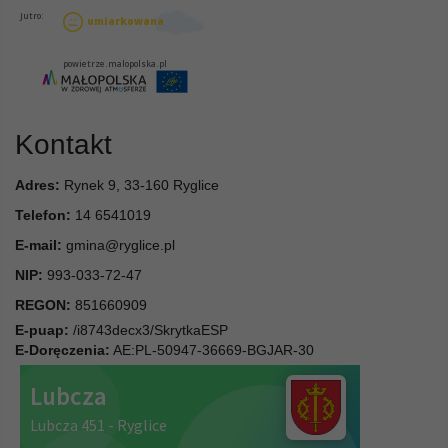
Kontakt
Adres:
Rynek 9, 33-160 Ryglice
Telefon:
14 6541019
E-mail:
gmina@ryglice.pl
NIP:
993-033-72-47
REGON:
851660909
E-puap:
/i8743decx3/SkrytkaESP
E-Doręczenia:
AE:PL-50947-36669-BGJAR-30