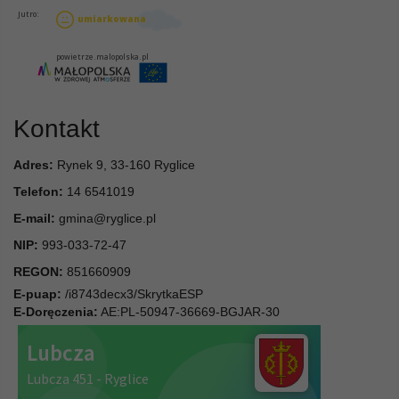
Kontakt
Adres:
Rynek 9, 33-160 Ryglice
Telefon:
14 6541019
E-mail:
gmina@ryglice.pl
NIP:
993-033-72-47
REGON:
851660909
E-puap:
/i8743decx3/SkrytkaESP
E-Doręczenia:
AE:PL-50947-36669-BGJAR-30