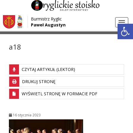
Przejdź do menu
Przejdź do stopki strony
Burmistrz Ryglic
Przejdź do głównej treści strony
Otwórz 
Toggl
Paweł Augustyn
>
>
Strona główna
Media
a18
navig
a18
CZYTAJ ARTYKUŁ (LEKTOR)
DRUKUJ STRONĘ
WYŚWIETL STRONĘ W FORMACIE PDF
16 stycznia 2023