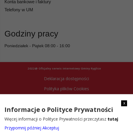
Konta bankowe i faktury
Telefony w UM
Godziny pracy
Poniedziałek - Piątek 08:00 - 16:00
2022@ Oficjalny serwis internetowy Gminy Ryglice
Deklaracja dostępności
Polityka plików Cookies
Archiwum strony
x
Informacje o Polityce Prywatności
Więcej informacji o Polityce Prywatności przeczytasz
tutaj
Przypomnij później
Akceptuj