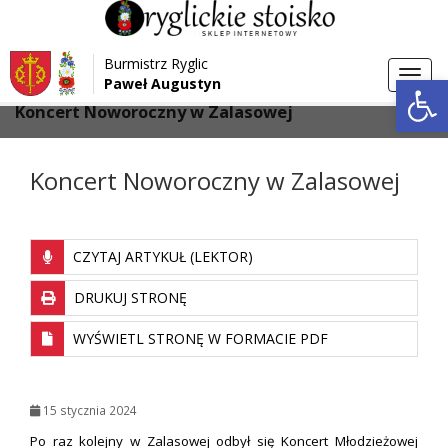
Przejdź do menu
Przejdź do stopki strony
Burmistrz Ryglic
Przejdź do głównej treści strony
Otwórz 
Toggl
Paweł Augustyn
>
>
Strona główna
Aktualności
navig
Koncert Noworoczny w Zalasowej
Koncert Noworoczny w Zalasowej
CZYTAJ ARTYKUŁ (LEKTOR)
DRUKUJ STRONĘ
WYŚWIETL STRONĘ W FORMACIE PDF
15 stycznia 2024
Po raz kolejny w Zalasowej odbył się Koncert Młodzieżowej