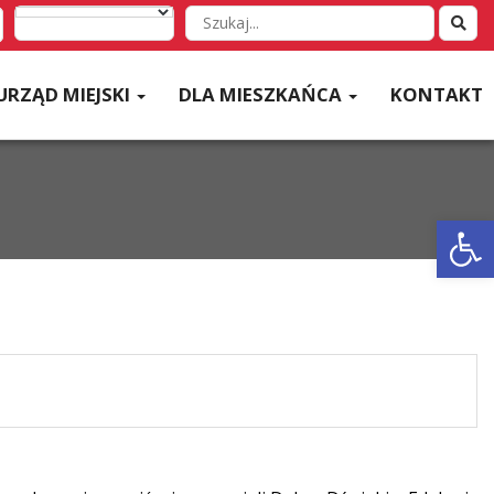
Wyszukaj
w
serwisie
URZĄD MIEJSKI
DLA MIESZKAŃCA
KONTAKT
Otwórz 