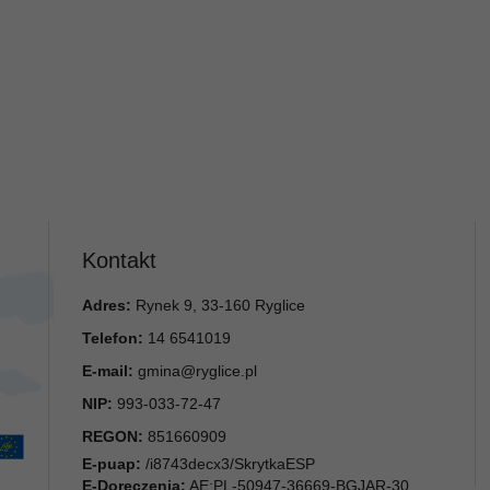
Kontakt
Adres:
Rynek 9, 33-160 Ryglice
Telefon:
14 6541019
E-mail:
gmina@ryglice.pl
NIP:
993-033-72-47
REGON:
851660909
E-puap:
/i8743decx3/SkrytkaESP
E-Doręczenia:
AE:PL-50947-36669-BGJAR-30