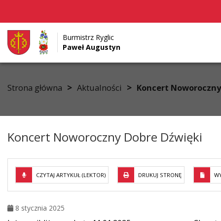
Burmistrz Ryglic
Paweł Augustyn
Przejdź do menu
Przejdź do stopki strony
Przejdź do głównej treści strony
>
>
Strona główna
Aktualności
Koncert Noworoczny
Koncert Noworoczny Dobre Dźwięki
CZYTAJ ARTYKUŁ (LEKTOR)
DRUKUJ STRONĘ
WY
8 stycznia 2025