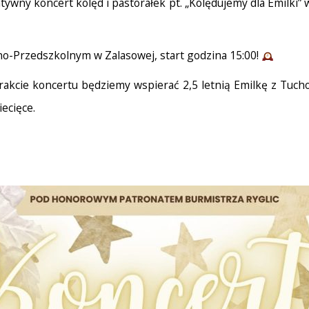
tywny koncert kolęd i pastorałek pt. „Kolędujemy dla Emilki”
no-Przedszkolnym w Zalasowej, start godzina 15:00!
 trakcie koncertu będziemy wspierać 2,5 letnią Emilkę z Tuc
ecięce.