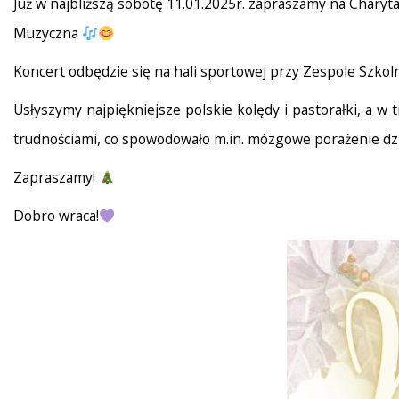
Już w najbliższą sobotę 11.01.2025r. zapraszamy na Charyta
Muzyczna
Koncert odbędzie się na hali sportowej przy Zespole Szkol
Usłyszymy najpiękniejsze polskie kolędy i pastorałki, a w
trudnościami, co spowodowało m.in. mózgowe porażenie dzi
Zapraszamy!
Dobro wraca!