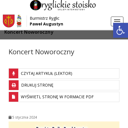
Przejdź do menu
Przejdź do stopki strony
Burmistrz Ryglic
Przejdź do głównej treści strony
Otwórz 
Toggl
Paweł Augustyn
>
>
Strona główna
Aktualności
navig
Koncert Noworoczny
Koncert Noworoczny
CZYTAJ ARTYKUŁ (LEKTOR)
DRUKUJ STRONĘ
WYŚWIETL STRONĘ W FORMACIE PDF
5 stycznia 2024