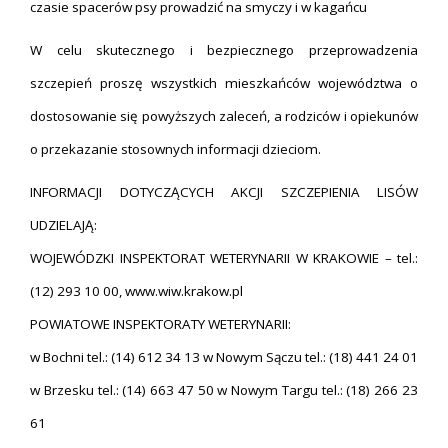
czasie spacerów psy prowadzić na smyczy i w kagańcu
W celu skutecznego i bezpiecznego przeprowadzenia
szczepień proszę wszystkich mieszkańców województwa o
dostosowanie się powyższych zaleceń, a rodziców i opiekunów
o przekazanie stosownych informacji dzieciom.
INFORMACJI DOTYCZĄCYCH AKCJI SZCZEPIENIA LISÓW
UDZIELAJĄ:
WOJEWÓDZKI INSPEKTORAT WETERYNARII W KRAKOWIE – tel.:
(12) 293 10 00, www.wiw.krakow.pl
POWIATOWE INSPEKTORATY WETERYNARII:
w Bochni tel.: (14) 612 34 13 w Nowym Sączu tel.: (18) 441 24 01
w Brzesku tel.: (14) 663 47 50 w Nowym Targu tel.: (18) 266 23
61