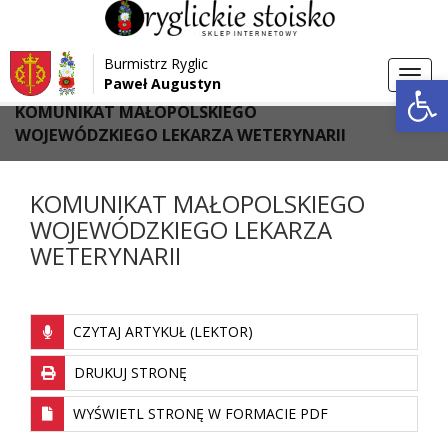
Przejdź do menu
Przejdź do stopki strony
Burmistrz Ryglic
Przejdź do głównej treści strony
Otwórz 
Toggl
Paweł Augustyn
>
>
Strona główna
Aktualności
navig
KOMUNIKAT MAŁOPOLSKIEGO
WOJEWÓDZKIEGO LEKARZA WETERYNARII
KOMUNIKAT MAŁOPOLSKIEGO
WOJEWÓDZKIEGO LEKARZA
WETERYNARII
CZYTAJ ARTYKUŁ (LEKTOR)
DRUKUJ STRONĘ
WYŚWIETL STRONĘ W FORMACIE PDF