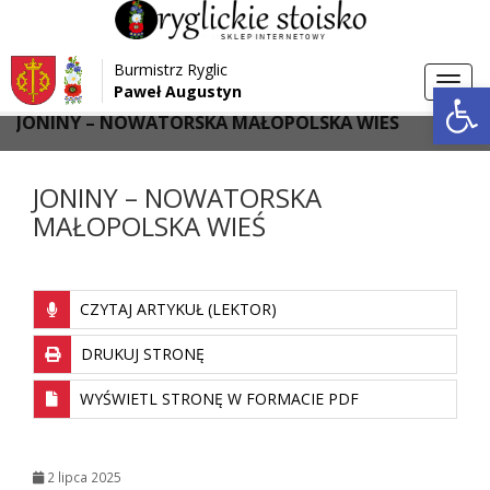
Przejdź do menu
Przejdź do stopki strony
Burmistrz Ryglic
Przejdź do głównej treści strony
Otwórz 
Toggl
Paweł Augustyn
>
>
Strona główna
Aktualności
navig
JONINY – NOWATORSKA MAŁOPOLSKA WIEŚ
JONINY – NOWATORSKA
MAŁOPOLSKA WIEŚ
CZYTAJ ARTYKUŁ (LEKTOR)
DRUKUJ STRONĘ
WYŚWIETL STRONĘ W FORMACIE PDF
2 lipca 2025