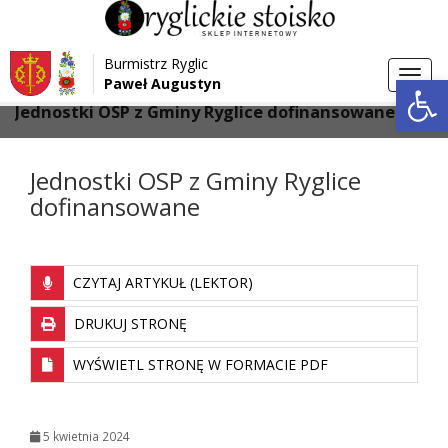
Przejdź do menu
Przejdź do stopki strony
Burmistrz Ryglic
Przejdź do głównej treści strony
Otwórz 
Toggl
Paweł Augustyn
>
>
Strona główna
Aktualności
navig
Jednostki OSP z Gminy Ryglice dofinansowane
Jednostki OSP z Gminy Ryglice
dofinansowane
CZYTAJ ARTYKUŁ (LEKTOR)
DRUKUJ STRONĘ
WYŚWIETL STRONĘ W FORMACIE PDF
5 kwietnia 2024