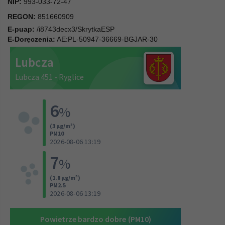
NIP:
993-033-72-47
REGON:
851660909
E-puap:
/i8743decx3/SkrytkaESP
E-Doręczenia:
AE:PL-50947-36669-BGJAR-30