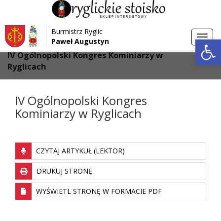
Przejdź do menu
Przejdź do stopki strony
Burmistrz Ryglic
Przejdź do głównej treści strony
Otwórz 
Toggl
Paweł Augustyn
>
>
Strona główna
Aktualności
navig
IV Ogólnopolski Kongres Kominiarzy w
Ryglicach
IV Ogólnopolski Kongres
Kominiarzy w Ryglicach
CZYTAJ ARTYKUŁ (LEKTOR)
DRUKUJ STRONĘ
WYŚWIETL STRONĘ W FORMACIE PDF