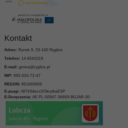
Kontakt
Adres:
Rynek 9, 33-160 Ryglice
Telefon:
14 6541019
E-mail:
gmina@ryglice.pl
NIP:
993-033-72-47
REGON:
851660909
E-puap:
/i8743decx3/SkrytkaESP
E-Doręczenia:
AE:PL-50947-36669-BGJAR-30