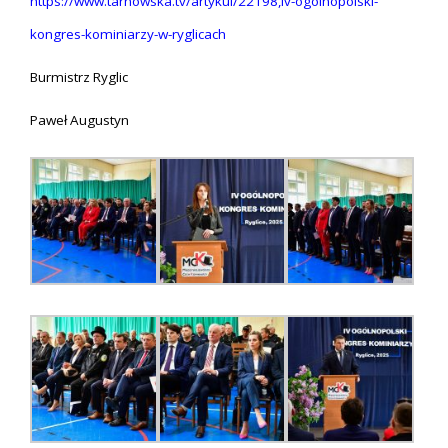
https://www.tarnowska.tv/artykul/22198,iv-ogolnopolski-
kongres-kominiarzy-w-ryglicach
Burmistrz Ryglic
Paweł Augustyn