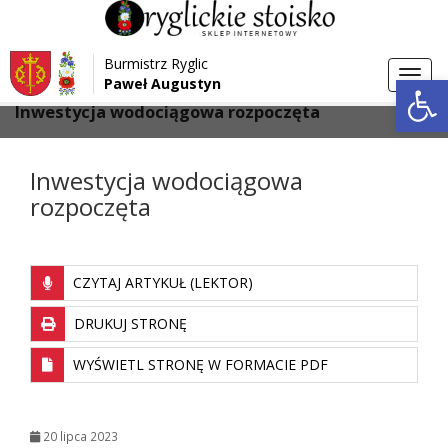
Przejdź do menu
Przejdź do stopki strony
Burmistrz Ryglic
Przejdź do głównej treści strony
Otwórz 
Toggl
Paweł Augustyn
>
>
Strona główna
Aktualności
navig
Inwestycja wodociągowa rozpoczęta
Inwestycja wodociągowa
rozpoczęta
CZYTAJ ARTYKUŁ (LEKTOR)
DRUKUJ STRONĘ
WYŚWIETL STRONĘ W FORMACIE PDF
20 lipca 2023