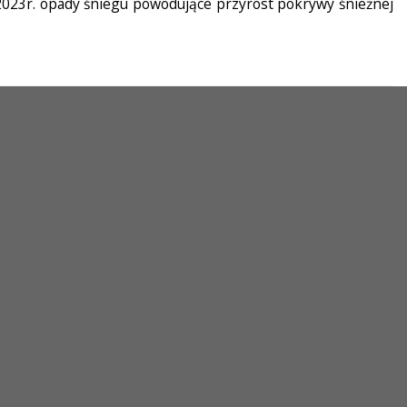
2023r. opady śniegu powodujące przyrost pokrywy śnieżnej