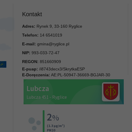
Kontakt
Adres:
Rynek 9, 33-160 Ryglice
Telefon:
14 6541019
E-mail:
gmina@ryglice.pl
NIP:
993-033-72-47
REGON:
851660909
E-puap:
/i8743decx3/SkrytkaESP
E-Doręczenia:
AE:PL-50947-36669-BGJAR-30