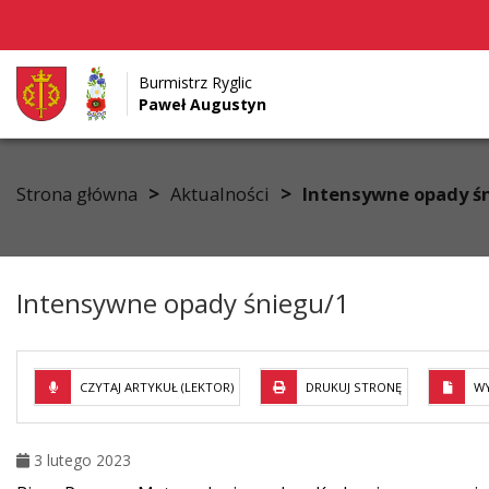
Burmistrz Ryglic
Paweł Augustyn
Przejdź do menu
Przejdź do stopki strony
Przejdź do głównej treści strony
>
>
Strona główna
Aktualności
Intensywne opady ś
Intensywne opady śniegu/1
CZYTAJ ARTYKUŁ (LEKTOR)
DRUKUJ STRONĘ
WY
3 lutego 2023