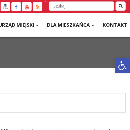
Wyszukaj
w
serwisie
URZĄD MIEJSKI
DLA MIESZKAŃCA
KONTAKT
Otwórz 