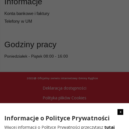
Informacje
Konta bankowe i faktury
Telefony w UM
Godziny pracy
Poniedziałek - Piątek 08:00 - 16:00
2022@ Oficjalny serwis internetowy Gminy Ryglice
Deklaracja dostępności
Polityka plików Cookies
Archiwum strony
x
Informacje o Polityce Prywatności
Więcej informacji o Polityce Prywatności przeczytasz
tutaj