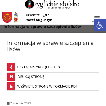
Przejdź do menu
Przejdź do stopki strony
Burmistrz Ryglic
Przejdź do głównej treści strony
Otwórz 
Toggl
Paweł Augustyn
>
>
Strona główna
Aktualności
navig
Informacja w sprawie szczepienia lisów
Informacja w sprawie szczepienia
lisów
CZYTAJ ARTYKUŁ (LEKTOR)
DRUKUJ STRONĘ
WYŚWIETL STRONĘ W FORMACIE PDF
7 kwietnia 2023