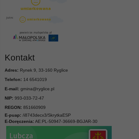
Kontakt
Adres:
Rynek 9, 33-160 Ryglice
Telefon:
14 6541019
E-mail:
gmina@ryglice.pl
NIP:
993-033-72-47
REGON:
851660909
E-puap:
/i8743decx3/SkrytkaESP
E-Doręczenia:
AE:PL-50947-36669-BGJAR-30