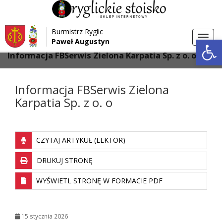
Przejdź do menu
Przejdź do stopki strony
Burmistrz Ryglic
Przejdź do głównej treści strony
Otwórz 
Toggl
Paweł Augustyn
>
>
Strona główna
Galeria
navig
Informacja FBSerwis Zielona Karpatia Sp. z o. o
Informacja FBSerwis Zielona
Karpatia Sp. z o. o
CZYTAJ ARTYKUŁ (LEKTOR)
DRUKUJ STRONĘ
WYŚWIETL STRONĘ W FORMACIE PDF
15 stycznia 2026