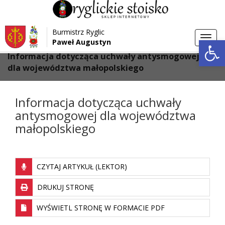
Przejdź do menu
Przejdź do stopki strony
Burmistrz Ryglic
Przejdź do głównej treści strony
Otwórz 
Toggl
Paweł Augustyn
>
>
Strona główna
Ochrona powietrza
navig
Informacja dotycząca uchwały antysmogowej
dla województwa małopolskiego
Informacja dotycząca uchwały
antysmogowej dla województwa
małopolskiego
CZYTAJ ARTYKUŁ (LEKTOR)
DRUKUJ STRONĘ
WYŚWIETL STRONĘ W FORMACIE PDF