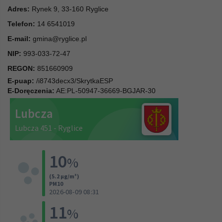
Adres:
Rynek 9, 33-160 Ryglice
Telefon:
14 6541019
E-mail:
gmina@ryglice.pl
NIP:
993-033-72-47
REGON:
851660909
E-puap:
/i8743decx3/SkrytkaESP
E-Doręczenia:
AE:PL-50947-36669-BGJAR-30