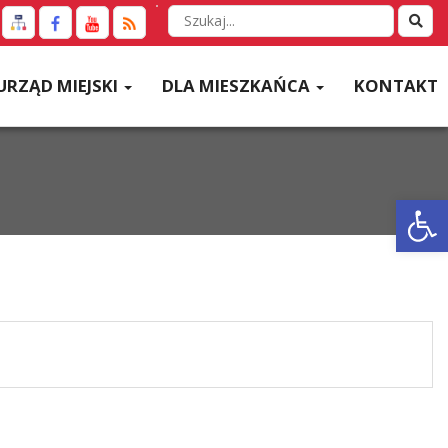
Wyszukaj
w
serwisie
URZĄD MIEJSKI
DLA MIESZKAŃCA
KONTAKT
Otwórz 