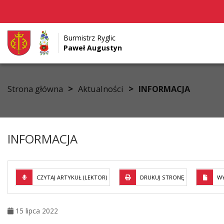
Burmistrz Ryglic
Paweł Augustyn
Przejdź do menu
Przejdź do stopki strony
Przejdź do głównej treści strony
>
>
Strona główna
Aktualności
INFORMACJA
INFORMACJA
CZYTAJ ARTYKUŁ (LEKTOR)
DRUKUJ STRONĘ
WY
15 lipca 2022