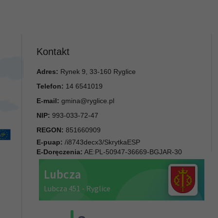
Kontakt
Adres:
Rynek 9, 33-160 Ryglice
Telefon:
14 6541019
E-mail:
gmina@ryglice.pl
NIP:
993-033-72-47
REGON:
851660909
E-puap:
/i8743decx3/SkrytkaESP
E-Doręczenia:
AE:PL-50947-36669-BGJAR-30