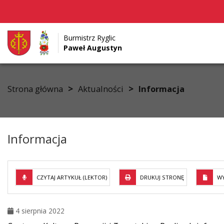
Burmistrz Ryglic
Paweł Augustyn
Przejdź do menu
Przejdź do stopki strony
Przejdź do głównej treści strony
>
>
Strona główna
Aktualności
Informacja
Informacja
CZYTAJ ARTYKUŁ (LEKTOR)
DRUKUJ STRONĘ
WY
4 sierpnia 2022