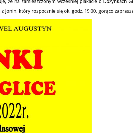
uje, że na zamieszczonym wcześniej plakacie o Dożynkach G
 Jonin, który rozpocznie się ok. godz. 19.00, gorąco zaprasz