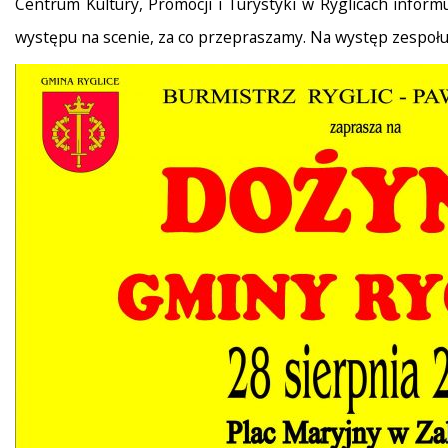
Centrum Kultury, Promocji i Turystyki w Ryglicach inform
występu na scenie, za co przepraszamy. Na występ zespołu z