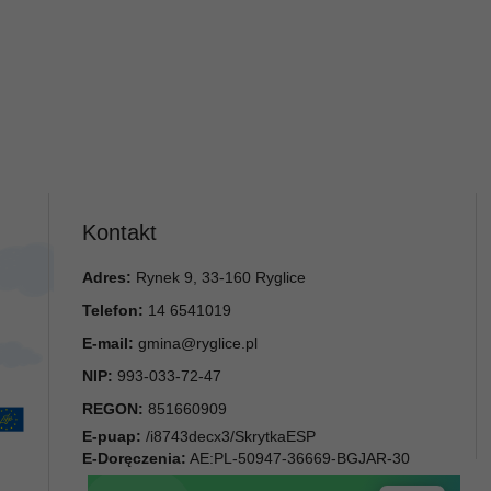
Kontakt
Adres:
Rynek 9, 33-160 Ryglice
Telefon:
14 6541019
E-mail:
gmina@ryglice.pl
NIP:
993-033-72-47
REGON:
851660909
E-puap:
/i8743decx3/SkrytkaESP
E-Doręczenia:
AE:PL-50947-36669-BGJAR-30