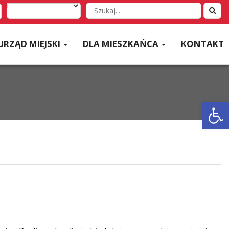
Wyszukaj
w
serwisie
URZĄD MIEJSKI
DLA MIESZKAŃCA
KONTAKT
Otwórz 