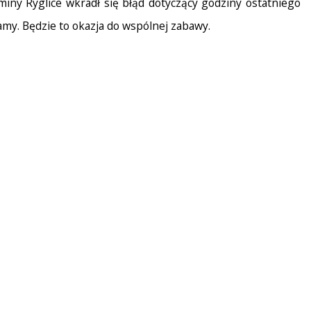
miny Ryglice wkradł się błąd dotyczący godziny ostatniego
amy. Będzie to okazja do wspólnej zabawy.