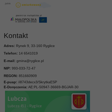
Kontakt
Adres:
Rynek 9, 33-160 Ryglice
Telefon:
14 6541019
E-mail:
gmina@ryglice.pl
NIP:
993-033-72-47
REGON:
851660909
E-puap:
/i8743decx3/SkrytkaESP
E-Doręczenia:
AE:PL-50947-36669-BGJAR-30