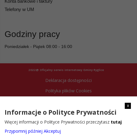
Konta bankowe i faktury
Telefony w UM
Godziny pracy
Poniedziałek - Piątek 08:00 - 16:00
2022@ Oficjalny serwis internetowy Gminy Ryglice
Deklaracja dostępności
Polityka plików Cookies
Archiwum strony
x
Informacje o Polityce Prywatności
Więcej informacji o Polityce Prywatności przeczytasz
tutaj
Przypomnij później
Akceptuj