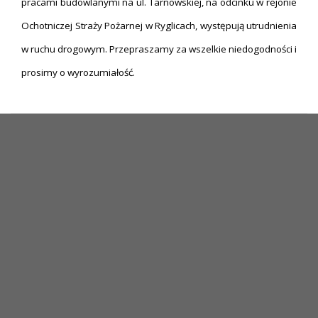
pracami budowlanymi na ul. Tarnowskiej, na odcinku w rejonie
Ochotniczej Straży Pożarnej w Ryglicach, występują utrudnienia
w ruchu drogowym. Przepraszamy za wszelkie niedogodności i
prosimy o wyrozumiałość.