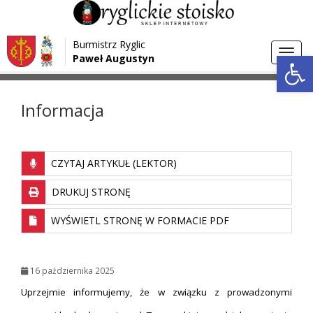
Przejdź do menu
Przejdź do stopki strony
Burmistrz Ryglic
Przejdź do głównej treści strony
Otwórz 
Toggl
Paweł Augustyn
>
>
Strona główna
Aktualności
Informacja
navig
Informacja
CZYTAJ ARTYKUŁ (LEKTOR)
DRUKUJ STRONĘ
WYŚWIETL STRONĘ W FORMACIE PDF
16 października 2025
Uprzejmie informujemy, że w związku z prowadzonymi