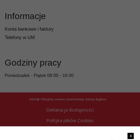
Informacje
Konta bankowe i faktury
Telefony w UM
Godziny pracy
Poniedziałek - Piątek 08:00 - 16:00
2022@ Oficjalny serwis internetowy Gminy Ryglice
Deklaracja dostępności
Polityka plików Cookies
Archiwum strony
x