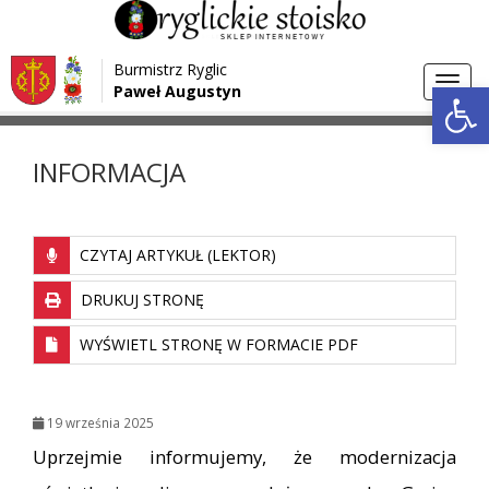
Przejdź do menu
Przejdź do stopki strony
Burmistrz Ryglic
Przejdź do głównej treści strony
Otwórz 
Toggl
Paweł Augustyn
>
>
Strona główna
Aktualności
INFORMACJA
navig
INFORMACJA
CZYTAJ ARTYKUŁ (LEKTOR)
DRUKUJ STRONĘ
WYŚWIETL STRONĘ W FORMACIE PDF
19 września 2025
Uprzejmie informujemy, że modernizacja