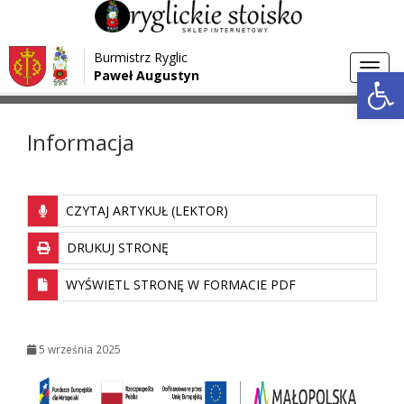
Przejdź do menu
Przejdź do stopki strony
Burmistrz Ryglic
Przejdź do głównej treści strony
Otwórz 
Toggl
Paweł Augustyn
>
>
Strona główna
Aktualności
Informacja
navig
Informacja
CZYTAJ ARTYKUŁ (LEKTOR)
DRUKUJ STRONĘ
WYŚWIETL STRONĘ W FORMACIE PDF
5 września 2025