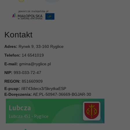
Kontakt
Adres:
Rynek 9, 33-160 Ryglice
Telefon:
14 6541019
E-mail:
gmina@ryglice.pl
NIP:
993-033-72-47
REGON:
851660909
E-puap:
/i8743decx3/SkrytkaESP
E-Doręczenia:
AE:PL-50947-36669-BGJAR-30