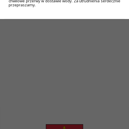
chwilowe przerwy w dostawie wody. Za utrudnienia serdecznie
przepraszamy.