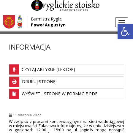
Przejdź do menu
Przejdź do stopki strony
Burmistrz Ryglic
Przejdź do głównej treści strony
Otwórz 
Toggl
Paweł Augustyn
>
>
Strona główna
Aktualności
INFORMACJA
navig
INFORMACJA
CZYTAJ ARTYKUŁ (LEKTOR)
DRUKUJ STRONĘ
WYŚWIETL STRONĘ W FORMACIE PDF
11 sierpnia 2022
W związku z pracami konserwacyjnymi na sieci wodociągowej
w miejscowości Zalasowa informujemy, że w dniu dzisiejszym
w godzinach 12:00 – 15:00 na ul. Jagiełły mogą nastąpić