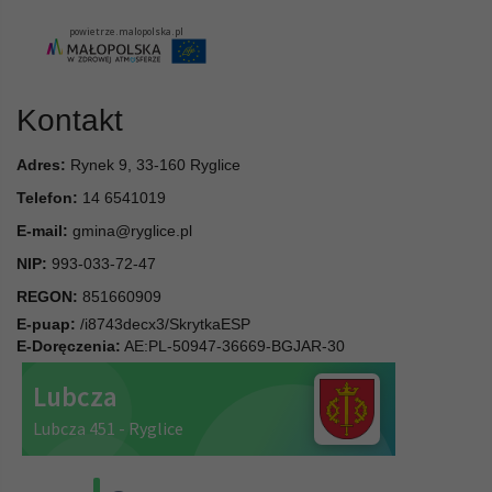
Kontakt
Adres:
Rynek 9, 33-160 Ryglice
Telefon:
14 6541019
E-mail:
gmina@ryglice.pl
NIP:
993-033-72-47
REGON:
851660909
E-puap:
/i8743decx3/SkrytkaESP
E-Doręczenia:
AE:PL-50947-36669-BGJAR-30