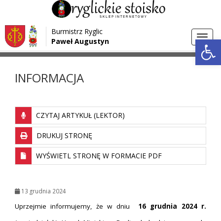
Przejdź do menu
Przejdź do stopki strony
Burmistrz Ryglic
Przejdź do głównej treści strony
Otwórz 
Toggl
Paweł Augustyn
>
>
Strona główna
Aktualności
INFORMACJA
navig
INFORMACJA
CZYTAJ ARTYKUŁ (LEKTOR)
DRUKUJ STRONĘ
WYŚWIETL STRONĘ W FORMACIE PDF
13 grudnia 2024
Uprzejmie informujemy, że w dniu
16 grudnia 2024 r.