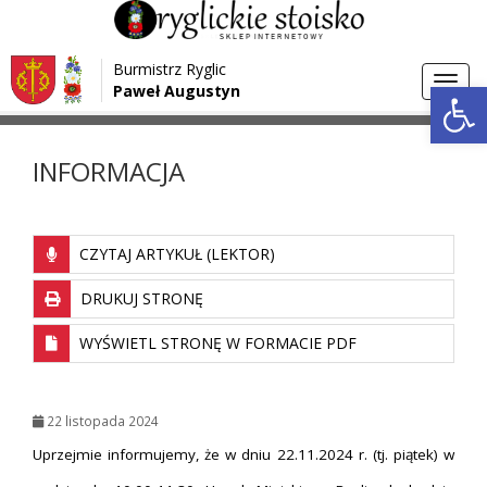
Przejdź do menu
Przejdź do stopki strony
Burmistrz Ryglic
Przejdź do głównej treści strony
Otwórz 
Toggl
Paweł Augustyn
>
>
Strona główna
Aktualności
INFORMACJA
navig
INFORMACJA
CZYTAJ ARTYKUŁ (LEKTOR)
DRUKUJ STRONĘ
WYŚWIETL STRONĘ W FORMACIE PDF
22 listopada 2024
Uprzejmie informujemy, że w dniu 22.11.2024 r. (tj. piątek) w