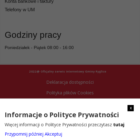
Konta bankowe i faktury
Telefony w UM
Godziny pracy
Poniedziałek - Piątek 08:00 - 16:00
2022@ Oficjalny serwis internetowy Gminy Ryglice
Deklaracja dostępności
Polityka plików Cookies
Archiwum strony
x
Informacje o Polityce Prywatności
Więcej informacji o Polityce Prywatności przeczytasz
tutaj
Przypomnij później
Akceptuj