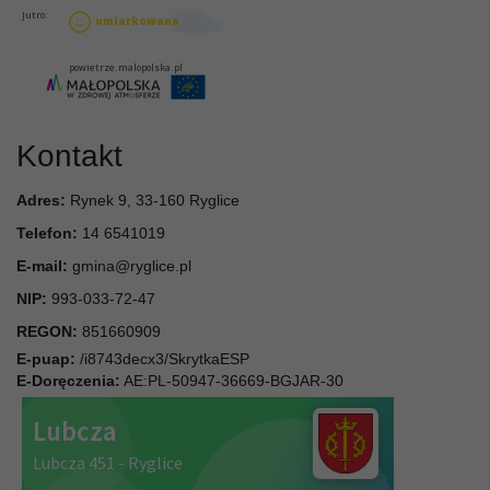
Kontakt
Adres:
Rynek 9, 33-160 Ryglice
Telefon:
14 6541019
E-mail:
gmina@ryglice.pl
NIP:
993-033-72-47
REGON:
851660909
E-puap:
/i8743decx3/SkrytkaESP
E-Doręczenia:
AE:PL-50947-36669-BGJAR-30