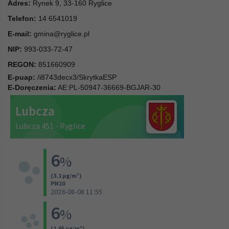
Adres:
Rynek 9, 33-160 Ryglice
Telefon:
14 6541019
E-mail:
gmina@ryglice.pl
NIP:
993-033-72-47
REGON:
851660909
E-puap:
/i8743decx3/SkrytkaESP
E-Doręczenia:
AE:PL-50947-36669-BGJAR-30