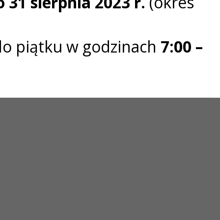
do 31 sierpnia 2023 r.
(okres
 do piątku w godzinach
7:00 –