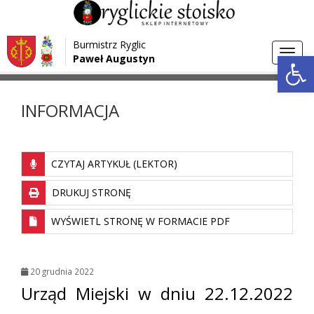
Przejdź do menu
Przejdź do stopki strony
Burmistrz Ryglic
Przejdź do głównej treści strony
Otwórz 
Toggl
Paweł Augustyn
>
>
Strona główna
Aktualności
INFORMACJA
navig
INFORMACJA
CZYTAJ ARTYKUŁ (LEKTOR)
DRUKUJ STRONĘ
WYŚWIETL STRONĘ W FORMACIE PDF
20 grudnia 2022
Urząd Miejski w dniu 22.12.2022