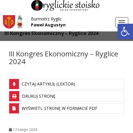
Przejdź do menu
Przejdź do stopki strony
Burmistrz Ryglic
Przejdź do głównej treści strony
Otwórz 
Toggl
Paweł Augustyn
>
>
Strona główna
Aktualności
navig
III Kongres Ekonomiczny – Ryglice 2024
III Kongres Ekonomiczny – Ryglice
2024
CZYTAJ ARTYKUŁ (LEKTOR)
DRUKUJ STRONĘ
WYŚWIETL STRONĘ W FORMACIE PDF
13 lutego 2024