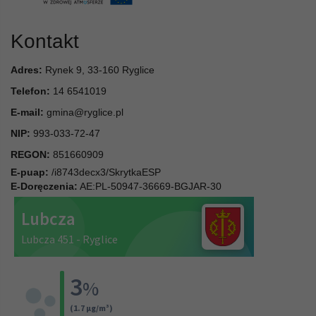
Kontakt
Adres:
Rynek 9, 33-160 Ryglice
Telefon:
14 6541019
E-mail:
gmina@ryglice.pl
NIP:
993-033-72-47
REGON:
851660909
E-puap:
/i8743decx3/SkrytkaESP
E-Doręczenia:
AE:PL-50947-36669-BGJAR-30