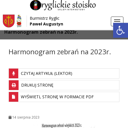
Przejdź do menu
Przejdź do stopki strony
Burmistrz Ryglic
Przejdź do głównej treści strony
Otwórz 
Toggl
Paweł Augustyn
>
>
Strona główna
Aktualności
navig
Harmonogram zebrań na 2023r.
Harmonogram zebrań na 2023r.
CZYTAJ ARTYKUŁ (LEKTOR)
DRUKUJ STRONĘ
WYŚWIETL STRONĘ W FORMACIE PDF
14 sierpnia 2023