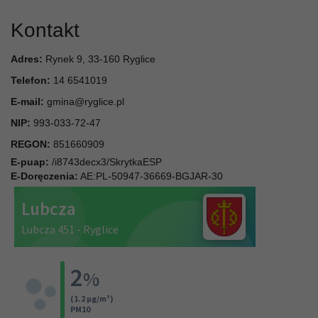
Kontakt
Adres:
Rynek 9, 33-160 Ryglice
Telefon:
14 6541019
E-mail:
gmina@ryglice.pl
NIP:
993-033-72-47
REGON:
851660909
E-puap:
/i8743decx3/SkrytkaESP
E-Doręczenia:
AE:PL-50947-36669-BGJAR-30