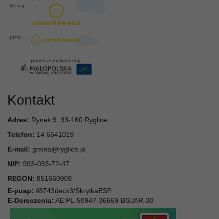
Kontakt
Adres:
Rynek 9, 33-160 Ryglice
Telefon:
14 6541019
E-mail:
gmina@ryglice.pl
NIP:
993-033-72-47
REGON:
851660909
E-puap:
/i8743decx3/SkrytkaESP
E-Doręczenia:
AE:PL-50947-36669-BGJAR-30