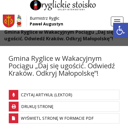
Przejdź do menu
Przejdź do stopki strony
Burmistrz Ryglic
Przejdź do głównej treści strony
Otwórz 
Toggl
Paweł Augustyn
>
>
Strona główna
Aktualności
navig
Gmina Ryglice w Wakacyjnym Pociągu „Daj się
ugościć. Odwiedź Kraków. Odkryj Małopolskę”!
Gmina Ryglice w Wakacyjnym
Pociągu „Daj się ugościć. Odwiedź
Kraków. Odkryj Małopolskę”!
CZYTAJ ARTYKUŁ (LEKTOR)
DRUKUJ STRONĘ
WYŚWIETL STRONĘ W FORMACIE PDF