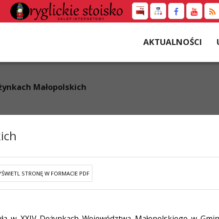
AKTUALNOŚCI
żynkach Małopolskich
ich
ŚWIETL STRONĘ W FORMACIE PDF
czyła w XXIV Dożynkach Województwa Małopolskiego w Gmi