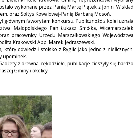
zostało wykonane przez Panią Martę Piątek z Jonin. W skład
iem, oraz Sołtys Kowalowej-Panią Barbarą Mosoń.
ł głównym faworytem konkursu. Publiczność z kolei uznała
wództwa Małopolskiego Pan Łukasz Smółka, Wicemarszałek
 oraz pracownicy Urzędu Marszałkowskiego Województwa
ropolita Krakowski Abp. Marek Jędraszewski.
tóry odwiedził stoisko z Ryglic jako jedno z nielicznych.
ły upominek.
dżety z drewna, rękodzieło, publikacje cieszyły się bardzo
szej Gminy i okolicy.