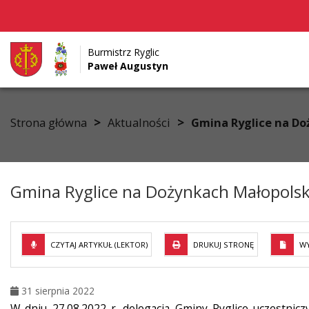
Burmistrz Ryglic
Paweł Augustyn
Przejdź do menu
Przejdź do stopki strony
Przejdź do głównej treści strony
>
>
Strona główna
Aktualności
Gmina Ryglice na Do
Gmina Ryglice na Dożynkach Małopolsk
CZYTAJ ARTYKUŁ (LEKTOR)
DRUKUJ STRONĘ
WY
31 sierpnia 2022
W dniu 27.08.2022 r. delegacja Gminy Ryglice uczestni