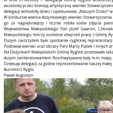
wcześniej przez komisję artystyczną wieniec Stowarzyszeni
delegacji wchodziły dzieci i opiekunowie „Naszych Dzieci
W konkursie wieńca dożynkowego wieniec Stowarzyszenia „
go za najpiękniejszy i licznie robiła sobie zdjęcia p
Województwa Małopolskiego Pan Józef Gawron, Członek
Małopolskiego, którzy osobiście obejrzeli pracę z Gminy Ry
Dużym zaszczytem było spotkanie ryglickiej reprezentacji
Podziwiał wieniec oraz obrazy Pani Marty Piątek i innych 
Na Dożynkach Małopolskich Gminę Ryglice promowało także s
dużym zainteresowaniem. Rozchwytywane były m.in. mapy, 
Dziękuję delegacji za godne reprezentowanie naszej małej
Burmistrz Ryglic
Paweł Augustyn