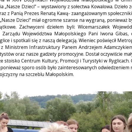
a „Nasze Dzieci” – wystawiony z sołectwa Kowalowa. Dzieło 
” wraz z Panią Prezes Renatą Kawą- zaangażowanym społecznik
Nasze Dzieci” miał ogromne szanse na wygraną, ponieważ by
amiątkowe. Zachwyceni dziełem byli: Wicemarszałek Woje
 Zarządu Województwa Małopolskiego Pani Iwona Gibas,
glice i spotkali się z naszą delegacją. Wieniec poświęcił Met
 z Ministrem Infrastruktury Panem Andrzejem Adamczykiem, k
artystów oraz nasze gadżety promocyjne. Dostał oczywiście ma
toisko Centrum Kultury, Promocji i Turystyki w Ryglicach. Ga
ponieważ sporo osób było zainteresowanych odwiedzeniem na
 ojczyzny na szczeblu Małopolskim.