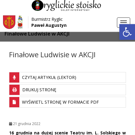
Przejdź do menu
Przejdź do stopki strony
Burmistrz Ryglic
Przejdź do głównej treści strony
Otwórz 
Toggl
Paweł Augustyn
>
>
Strona główna
Aktualności
navig
Finałowe Ludwisie w AKCJI
Finałowe Ludwisie w AKCJI
CZYTAJ ARTYKUŁ (LEKTOR)
DRUKUJ STRONĘ
WYŚWIETL STRONĘ W FORMACIE PDF
21 grudnia 2022
16 grudnia na dużej scenie Teatru im. L. Solskiego w