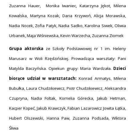
Zuzanna Hauer, Monika Iwaniec, Katarzyna Jękot, Milena
Kowalska, Martyna Kozak, Daria Krzywoń, Alicja Morawska,
Nadia Nocek, Zofia Patyk, Nadia Sadko, Karolina Siwek, Oliwia
Urbanek, Maja Wiśniewska, Kevin Warzecha, Zuzanna Ziomek
Grupa aktorska
ze Szkoły Podstawowej nr 1 im. Heleny
Marusarz w Woli Rzędzińskiej. Prowadząca warsztaty: Pani
Matylda Baczyńska. Opiekun grupy: Maria Wardzała.
Dzieci
biorące udział w warsztatach
:
Konrad Armatys, Milena
Bubułka, Laura Chudzikiewicz, Piotr Chudzikiewicz, Aleksandra
Czupryna, Nadia Foltak, Kornelia Górecka, Jakub Hetman,
Kacper Kopeć, Jakub Krawczyk, Fabian Lazarowicz Jowita Łątka,
Hubert Olszewski, Hanna Paw, Zuzanna Podsada, Wiktora
Śliwa