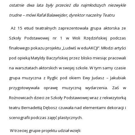
ostatnie dwa lata były przecież dla najmłodszych niezwykle
trudne – mówi Rafał Balawejder, dyrektor naczelny Teatru
Aż 15 etiud teatralnych zaprezentowała grupa aktorska ze
Szkoły Podstawowej nr 1 w Woli Rzędzińskiej podczas
finałowego pokazu projektu „Ludwiś w eduAKCJI”. Młodzi artyści
pod opieką Matyldy Baczyńskiej przez blisko miesiąc pracowali
na warsztatach aktorskich w swojej szkole. W tym samy czasie
grupa muzyczna z Ryglic pod okiem Ewy Judasz – Jakubiak
przygotowywała oprawę muzyczną wydarzenia. Zaś w
Rożnowicach dzieci ze Szkoły Podstawowej wraz z rekwizytorką
teatru Bernadettą Dębosz czuwała nad elementami dekoracji i
scenografii podczas zajęć plastycznych.
W trzeciej grupie projektu udział wzięli: