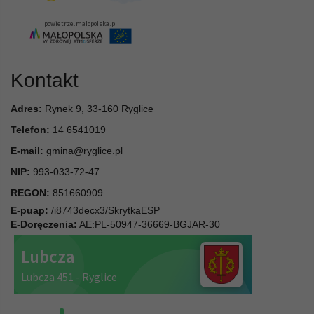
Kontakt
Adres:
Rynek 9, 33-160 Ryglice
Telefon:
14 6541019
E-mail:
gmina@ryglice.pl
NIP:
993-033-72-47
REGON:
851660909
E-puap:
/i8743decx3/SkrytkaESP
E-Doręczenia:
AE:PL-50947-36669-BGJAR-30