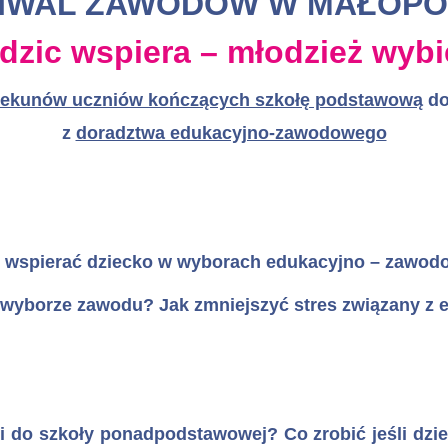
TIWAL ZAWODÓW W MAŁOPO
dzic wspiera – młodzież wybi
piekunów uczniów kończących szkołę podstawową
do
z
doradztwa edukacyjno-zawodowego
ze wspierać dziecko w wyborach edukacyjno – zawo
w wyborze zawodu? Jak zmniejszyć stres związany z
ji do szkoły ponadpodstawowej? Co zrobić jeśli dzie