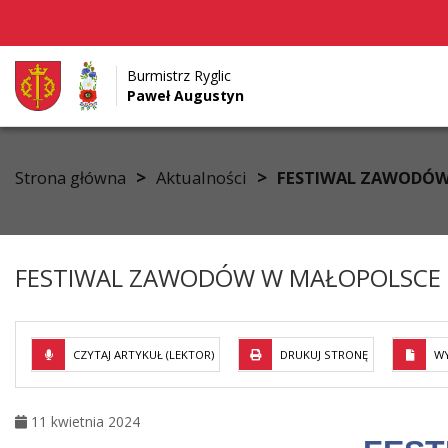
Burmistrz Ryglic
Paweł Augustyn
Przejdź do menu
Przejdź do stopki strony
Przejdź do głównej treści strony
>
>
Strona główna
Aktualności
FESTIWAL ZAWODÓW
FESTIWAL ZAWODÓW W MAŁOPOLSCE
CZYTAJ ARTYKUŁ (LEKTOR)
DRUKUJ STRONĘ
WY
11 kwietnia 2024