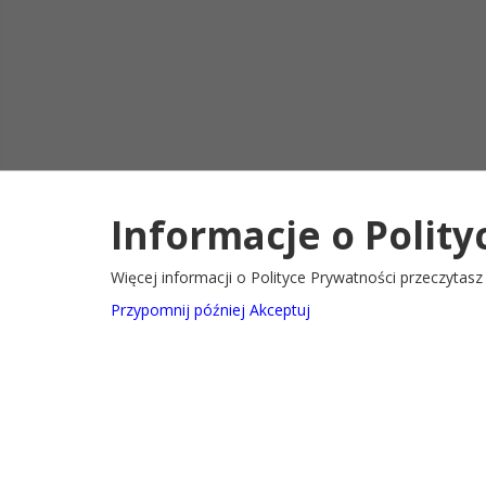
Informacje o Polity
Deklaracja d
2022@ Oficjalny serwis internetowy Gminy Ryglice
Więcej informacji o Polityce Prywatności przeczytas
Przypomnij później
Akceptuj