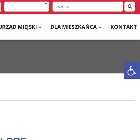
Wyszukaj
w
serwisie
URZĄD MIEJSKI
DLA MIESZKAŃCA
KONTAKT
Otwórz 