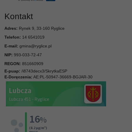
Kontakt
Adres:
Rynek 9, 33-160 Ryglice
Telefon:
14 6541019
E-mail:
gmina@ryglice.pl
NIP:
993-033-72-47
REGON:
851660909
E-puap:
/i8743decx3/SkrytkaESP
E-Doręczenia:
AE:PL-50947-36669-BGJAR-30