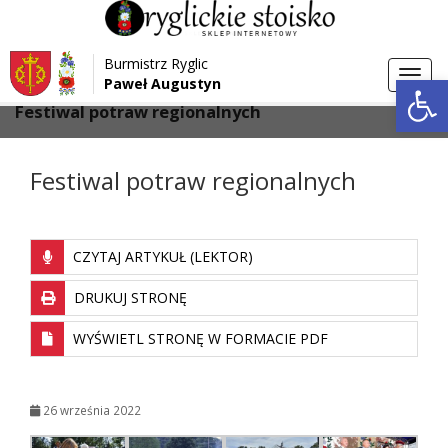
Przejdź do menu
Przejdź do stopki strony
Burmistrz Ryglic
Przejdź do głównej treści strony
Otwórz 
Toggl
Paweł Augustyn
>
>
Strona główna
Galeria
navig
Festiwal potraw regionalnych
Festiwal potraw regionalnych
CZYTAJ ARTYKUŁ (LEKTOR)
DRUKUJ STRONĘ
WYŚWIETL STRONĘ W FORMACIE PDF
26 września 2022