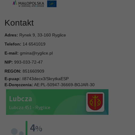
Kontakt
Adres:
Rynek 9, 33-160 Ryglice
Telefon:
14 6541019
E-mail:
gmina@ryglice.pl
NIP:
993-033-72-47
REGON:
851660909
E-puap:
/i8743decx3/SkrytkaESP
E-Doręczenia:
AE:PL-50947-36669-BGJAR-30