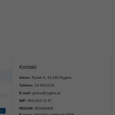
Kontakt
Adres:
Rynek 9, 33-160 Ryglice
Telefon:
14 6541019
E-mail:
gmina@ryglice.pl
NIP:
993-033-72-47
REGON:
851660909
E-puap:
/i8743decx3/SkrytkaESP