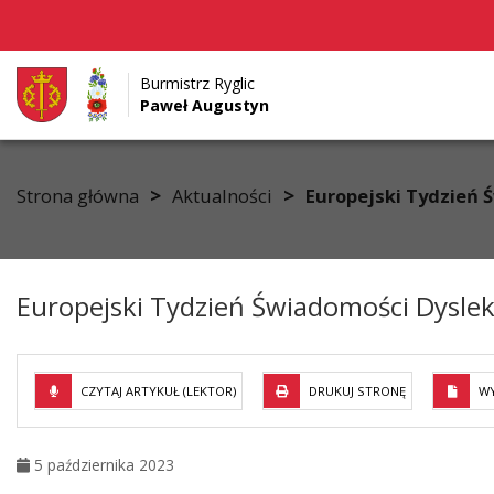
Burmistrz Ryglic
Paweł Augustyn
Przejdź do menu
Przejdź do stopki strony
Przejdź do głównej treści strony
>
>
Strona główna
Aktualności
Europejski Tydzień 
Europejski Tydzień Świadomości Dyslek
CZYTAJ ARTYKUŁ (LEKTOR)
DRUKUJ STRONĘ
WY
5 października 2023