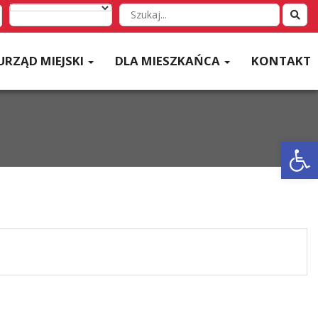
Wyszukaj
w
serwisie
URZĄD MIEJSKI
DLA MIESZKAŃCA
KONTAKT
Otwórz 