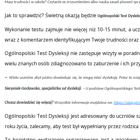
Masz trudności w szkole? Czytanie ze zrozumieniem albo nauka zasad pisowni spra
Jak to sprawdzić? Świetną okazją będzie
Ogólnopolski Test Dysleks
Wykonanie testu zajmuje nie więcej niż 10-15 minut, a uc
wraz z komentarzem identyfikującym Twoje trudności oraz
Ogólnopolski Test Dysleksji nie zastępuje wizyty w poradni
wielu znanych osób zdiagnozowano to zaburzenie i ich przy
–
Wielu uczniów
zbyt późno dowiaduje się, że mogą mieć dysleksję. Przez to o
Sierpniak-Gocławska, specjalistka od dysleksji
. – U podstaw Ogólnopolskiego Test
Chcesz dowiedzieć się więcej?
Wszystkie informacje znajdziesz na:
https://zday.pl/
Ogólnopolski Test Dysleksji jest adresowany do uczniów sz
roku życia, zalecamy, aby test był wypełniany przez rodzic
To bezpłatne wydarzenie organizowane jest z inicjatyw