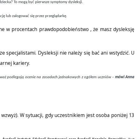
 dziecka? To mogą być pierwsze symptomy dysleksji.
cję lub zalogować się przez przeglądarkę.
wione w procentach prawdopodobieństwo , że masz dysleksję
specjalistami. Dysleksji nie należy się bać ani wstydzić. U
rnej kariery.
onieważ podlegają ocenie na zasadach jednakowych z ogółem uczniów –
mówi Anna
wzwyż). W sytuacji, gdy uczestnikiem jest osoba poniżej 13