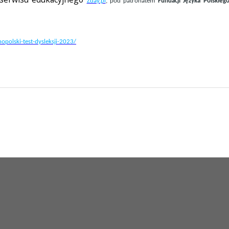
Zday.pl
, pod patronatem
Fundacji Języka Polskieg
nopolski-test-dysleksji-2023/