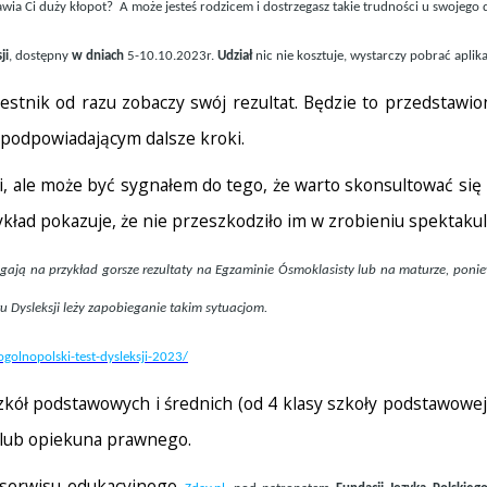
wia Ci duży kłopot? A może jesteś rodzicem i dostrzegasz takie trudności u swojego
ji
, dostępny
w dniach
5-10.10.2023r.
Udział
nic nie kosztuje, wystarczy pobrać aplika
zestnik od razu zobaczy swój rezultat. Będzie to przedsta
 podpowiadającym dalsze kroki.
, ale może być sygnałem do tego, że warto skonsultować się ze 
kład pokazuje, że nie przeszkodziło im w zrobieniu spektakula
siągają na przykład gorsze rezultaty na Egzaminie Ósmoklasisty lub na maturze, p
u Dysleksji leży zapobieganie takim sytuacjom.
ogolnopolski-test-dysleksji-2023/
kół podstawowych i średnich (od 4 klasy szkoły podstawowej 
a lub opiekuna prawnego.
y serwisu edukacyjnego