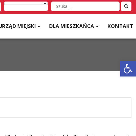
Wyszukaj
w
serwisie
URZĄD MIEJSKI
DLA MIESZKAŃCA
KONTAKT
Otwórz 