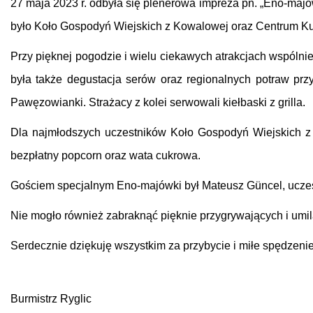
27 maja 2023 r. odbyła się plenerowa impreza pn. „Eno-majó
było Koło Gospodyń Wiejskich z Kowalowej oraz Centrum Kult
Przy pięknej pogodzie i wielu ciekawych atrakcjach wspólni
była także degustacja serów oraz regionalnych potraw p
Pawęzowianki. Strażacy z kolei serwowali kiełbaski z grilla.
Dla najmłodszych uczestników Koło Gospodyń Wiejskich z
bezpłatny popcorn oraz wata cukrowa.
Gościem specjalnym Eno-majówki był Mateusz Güncel, uczestn
Nie mogło również zabraknąć pięknie przygrywających i umi
Serdecznie dziękuję wszystkim za przybycie i miłe spędzen
Burmistrz Ryglic