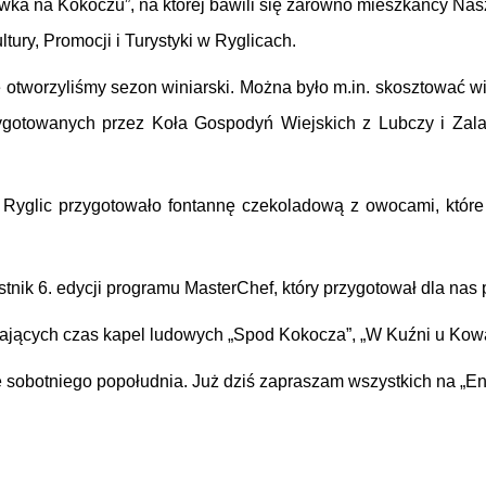
wka na Kokoczu”, na której bawili się zarówno mieszkańcy Nasz
ury, Promocji i Turystyki w Ryglicach.
e otworzyliśmy sezon winiarski. Można było m.in. skosztować w
rzygotowanych przez Koła Gospodyń Wiejskich z Lubczy i Za
 Ryglic przygotowało fontannę czekoladową z owocami, któr
ik 6. edycji programu MasterChef, który przygotował dla nas 
lających czas kapel ludowych „Spod Kokocza”, „W Kuźni u Kowa
ie sobotniego popołudnia. Już dziś zapraszam wszystkich na „