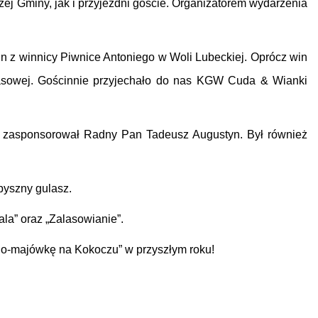
ej Gminy, jak i przyjezdni goście. Organizatorem wydarzenia
in z winnicy Piwnice Antoniego w Woli Lubeckiej. Oprócz win
lasowej. Gościnnie przyjechało do nas KGW Cuda & Wianki
e zasponsorował Radny Pan Tadeusz Augustyn. Był również
pyszny gulasz.
la” oraz „Zalasowianie”.
Eno-majówkę na Kokoczu” w przyszłym roku!