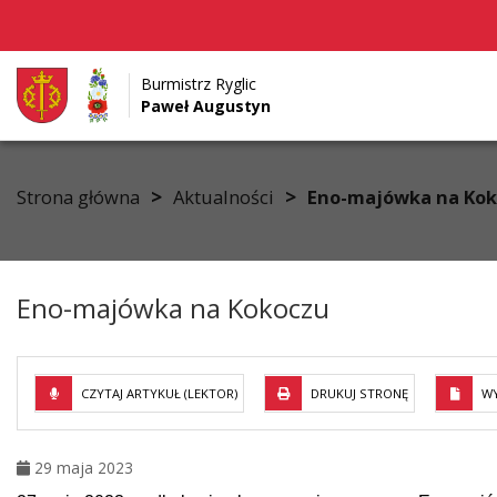
Burmistrz Ryglic
Paweł Augustyn
Przejdź do menu
Przejdź do stopki strony
Przejdź do głównej treści strony
>
>
Strona główna
Aktualności
Eno-majówka na Ko
Eno-majówka na Kokoczu
CZYTAJ ARTYKUŁ (LEKTOR)
DRUKUJ STRONĘ
WY
29 maja 2023