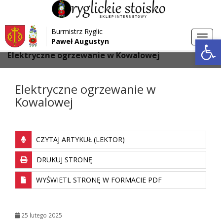
Przejdź do menu
Przejdź do stopki strony
Burmistrz Ryglic
Przejdź do głównej treści strony
Otwórz 
Toggl
Paweł Augustyn
>
>
Strona główna
Aktualności
navig
Elektryczne ogrzewanie w Kowalowej
Elektryczne ogrzewanie w
Kowalowej
CZYTAJ ARTYKUŁ (LEKTOR)
DRUKUJ STRONĘ
WYŚWIETL STRONĘ W FORMACIE PDF
25 lutego 2025