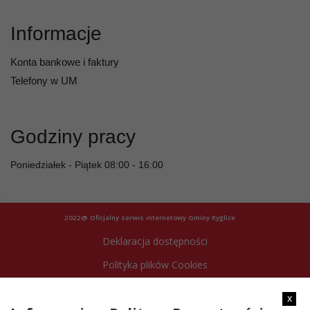
Informacje
Konta bankowe i faktury
Telefony w UM
Godziny pracy
Poniedziałek - Piątek 08:00 - 16:00
2022@ Oficjalny serwis internetowy Gminy Ryglice
Deklaracja dostępności
Polityka plików Cookies
Archiwum strony
x