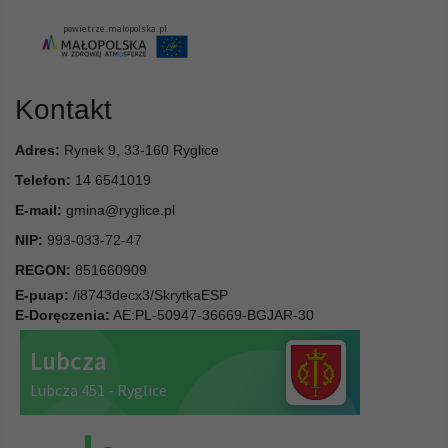
Kontakt
Adres:
Rynek 9, 33-160 Ryglice
Telefon:
14 6541019
E-mail:
gmina@ryglice.pl
NIP:
993-033-72-47
REGON:
851660909
E-puap:
/i8743decx3/SkrytkaESP
E-Doręczenia:
AE:PL-50947-36669-BGJAR-30