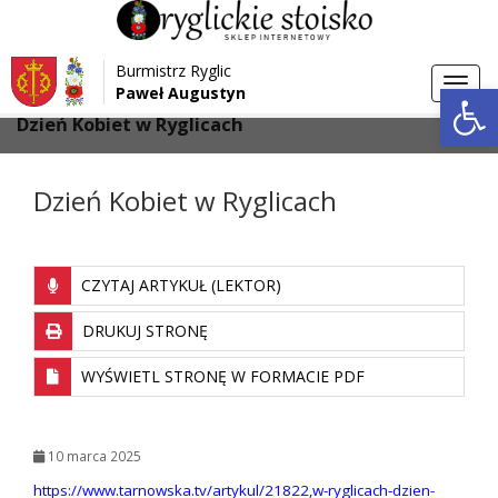
Przejdź do menu
Przejdź do stopki strony
Burmistrz Ryglic
Przejdź do głównej treści strony
Otwórz 
Toggl
Paweł Augustyn
>
>
Strona główna
Aktualności
navig
Dzień Kobiet w Ryglicach
Dzień Kobiet w Ryglicach
CZYTAJ ARTYKUŁ (LEKTOR)
DRUKUJ STRONĘ
WYŚWIETL STRONĘ W FORMACIE PDF
10 marca 2025
https://www.tarnowska.tv/artykul/21822,w-ryglicach-dzien-