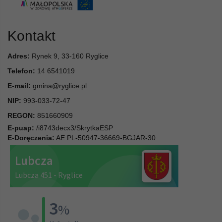
Kontakt
Adres:
Rynek 9, 33-160 Ryglice
Telefon:
14 6541019
E-mail:
gmina@ryglice.pl
NIP:
993-033-72-47
REGON:
851660909
E-puap:
/i8743decx3/SkrytkaESP
E-Doręczenia:
AE:PL-50947-36669-BGJAR-30