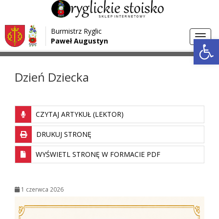
Przejdź do menu
Przejdź do stopki strony
Burmistrz Ryglic
Przejdź do głównej treści strony
Otwórz 
Toggl
Paweł Augustyn
>
>
Strona główna
Aktualności
Dzień Dziecka
navig
Dzień Dziecka
CZYTAJ ARTYKUŁ (LEKTOR)
DRUKUJ STRONĘ
WYŚWIETL STRONĘ W FORMACIE PDF
1 czerwca 2026