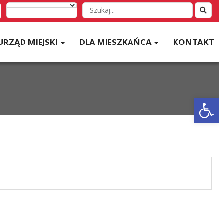
Wyszukaj
w
serwisie
URZĄD MIEJSKI
DLA MIESZKAŃCA
KONTAKT
Otwórz 