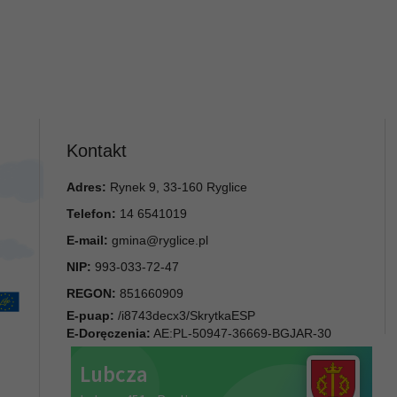
Kontakt
Adres:
Rynek 9, 33-160 Ryglice
Telefon:
14 6541019
E-mail:
gmina@ryglice.pl
NIP:
993-033-72-47
REGON:
851660909
E-puap:
/i8743decx3/SkrytkaESP
E-Doręczenia:
AE:PL-50947-36669-BGJAR-30