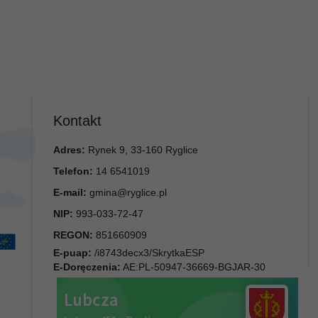
Kontakt
Adres:
Rynek 9, 33-160 Ryglice
Telefon:
14 6541019
E-mail:
gmina@ryglice.pl
NIP:
993-033-72-47
REGON:
851660909
E-puap:
/i8743decx3/SkrytkaESP
E-Doręczenia:
AE:PL-50947-36669-BGJAR-30