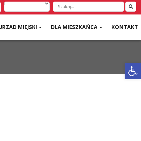
Wyszukaj
w
serwisie
URZĄD MIEJSKI
DLA MIESZKAŃCA
KONTAKT
Otwórz 