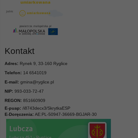
Kontakt
Adres:
Rynek 9, 33-160 Ryglice
Telefon:
14 6541019
E-mail:
gmina@ryglice.pl
NIP:
993-033-72-47
REGON:
851660909
E-puap:
/i8743decx3/SkrytkaESP
E-Doręczenia:
AE:PL-50947-36669-BGJAR-30