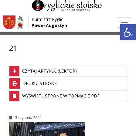
Przejdź do menu
Przejdź do stopki strony
Burmistrz Ryglic
Przejdź do głównej treści strony
Otwórz 
Toggl
Paweł Augustyn
>
>
Strona główna
Media
21
navig
21
CZYTAJ ARTYKUŁ (LEKTOR)
DRUKUJ STRONĘ
WYŚWIETL STRONĘ W FORMACIE PDF
15 stycznia 2024