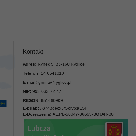
Kontakt
Adres:
Rynek 9, 33-160 Ryglice
Telefon:
14 6541019
E-mail:
gmina@ryglice.pl
NIP:
993-033-72-47
REGON:
851660909
E-puap:
/i8743decx3/SkrytkaESP
E-Doręczenia:
AE:PL-50947-36669-BGJAR-30