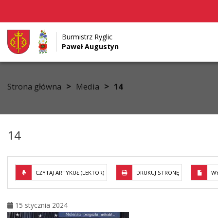
Burmistrz Ryglic
Paweł Augustyn
Przejdź do menu
Przejdź do stopki strony
Przejdź do głównej treści strony
>
>
Strona główna
Media
14
14
CZYTAJ ARTYKUŁ (LEKTOR)
DRUKUJ STRONĘ
WY
15 stycznia 2024