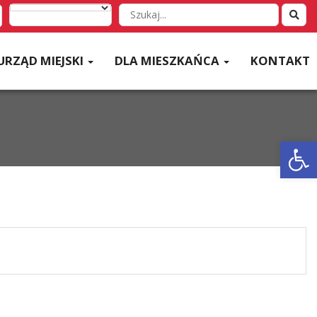
Wyszukaj
w
serwisie
URZĄD MIEJSKI
DLA MIESZKAŃCA
KONTAKT
Otwórz 