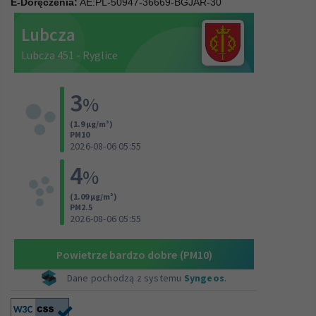
E-Doręczenia:
AE:PL-50947-36669-BGJAR-30