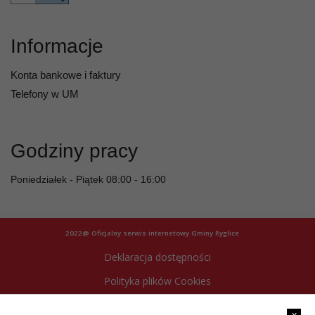
Informacje
Konta bankowe i faktury
Telefony w UM
Godziny pracy
Poniedziałek - Piątek 08:00 - 16:00
2022@ Oficjalny serwis internetowy Gminy Ryglice
Deklaracja dostępności
Polityka plików Cookies
Archiwum strony
x