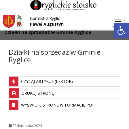
Przejdź do menu
Przejdź do stopki strony
Burmistrz Ryglic
Przejdź do głównej treści strony
Otwórz 
Toggl
Paweł Augustyn
>
>
Strona główna
Aktualności
navig
Działki na sprzedaż w Gminie Ryglice
Działki na sprzedaż w Gminie
Ryglice
CZYTAJ ARTYKUŁ (LEKTOR)
DRUKUJ STRONĘ
WYŚWIETL STRONĘ W FORMACIE PDF
22 listopada 2023