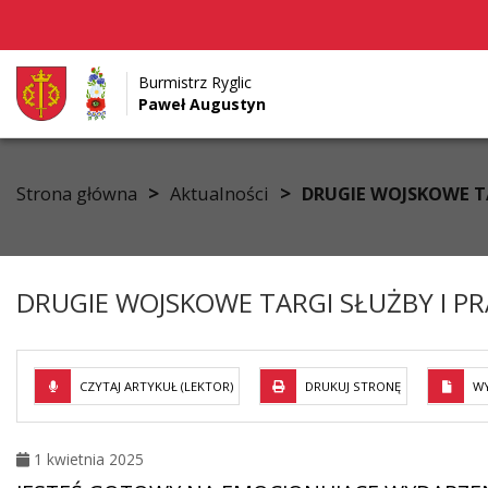
Burmistrz Ryglic
Paweł Augustyn
Przejdź do menu
Przejdź do stopki strony
Przejdź do głównej treści strony
>
>
Strona główna
Aktualności
DRUGIE WOJSKOWE TA
DRUGIE WOJSKOWE TARGI SŁUŻBY I P
CZYTAJ ARTYKUŁ (LEKTOR)
DRUKUJ STRONĘ
WY
1 kwietnia 2025