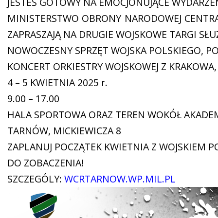
JESTEŚ GOTOWY NA EMOCJONUJĄCE WYDARZEN
MINISTERSTWO OBRONY NARODOWEJ CENTRA
ZAPRASZAJĄ NA DRUGIE WOJSKOWE TARGI SŁUŻ
NOWOCZESNY SPRZĘT WOJSKA POLSKIEGO, PO
KONCERT ORKIESTRY WOJSKOWEJ Z KRAKOWA
4 – 5 KWIETNIA 2025 r.
9.00 – 17.00
HALA SPORTOWA ORAZ TEREN WOKÓŁ AKADEM
TARNÓW, MICKIEWICZA 8
ZAPLANUJ POCZĄTEK KWIETNIA Z WOJSKIEM P
DO ZOBACZENIA!
SZCZEGÓLY:
WCRTARNOW.WP.MIL.PL