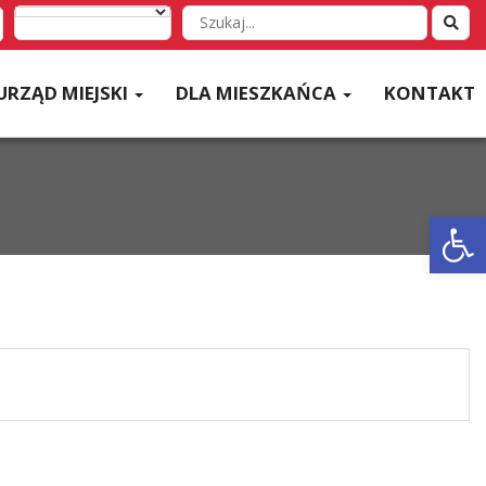
Wyszukaj
w
serwisie
URZĄD MIEJSKI
DLA MIESZKAŃCA
KONTAKT
Otwórz 