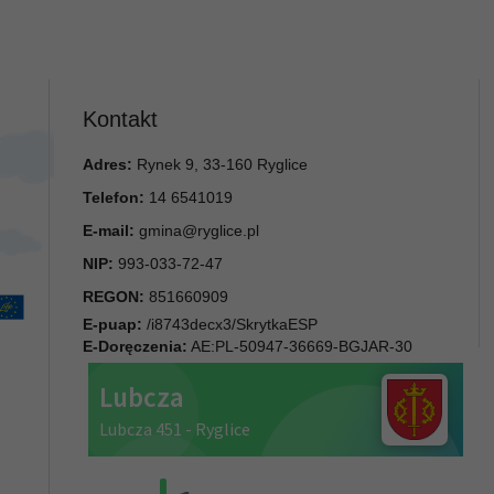
Kontakt
Adres:
Rynek 9, 33-160 Ryglice
Telefon:
14 6541019
E-mail:
gmina@ryglice.pl
NIP:
993-033-72-47
REGON:
851660909
E-puap:
/i8743decx3/SkrytkaESP
E-Doręczenia:
AE:PL-50947-36669-BGJAR-30