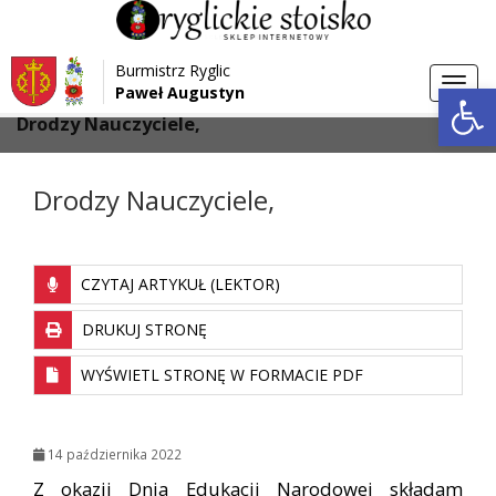
Przejdź do menu
Przejdź do stopki strony
Burmistrz Ryglic
Przejdź do głównej treści strony
Otwórz 
Toggl
Paweł Augustyn
>
>
Strona główna
Bez kategorii
navig
Drodzy Nauczyciele,
Drodzy Nauczyciele,
CZYTAJ ARTYKUŁ (LEKTOR)
DRUKUJ STRONĘ
WYŚWIETL STRONĘ W FORMACIE PDF
14 października 2022
Z okazji Dnia Edukacji Narodowej składam