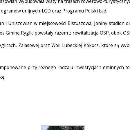
szowian wybudowała wiaty na trasach rowerowo-turystycznych.
rogramów unijnych-LGD oraz Programu Polski Ład.
an i Uniszowian w miejscowości Bistuszowa, Joniny stadion
z Gminę Ryglic powstały razem z rewitalizacją OSP, obok OSP
yglicach, Zalasowej oraz Woli Lubeckiej Kokocz, które są wy
komponowane przy różnego rodzaju inwestycjach gminnych t
kę.