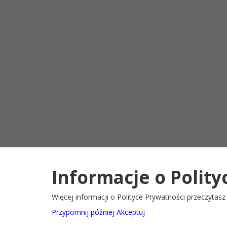
Informacje o Polity
Deklaracja d
2022@ Oficjalny serwis internetowy Gminy Ryglice
Więcej informacji o Polityce Prywatności przeczytas
Przypomnij później
Akceptuj