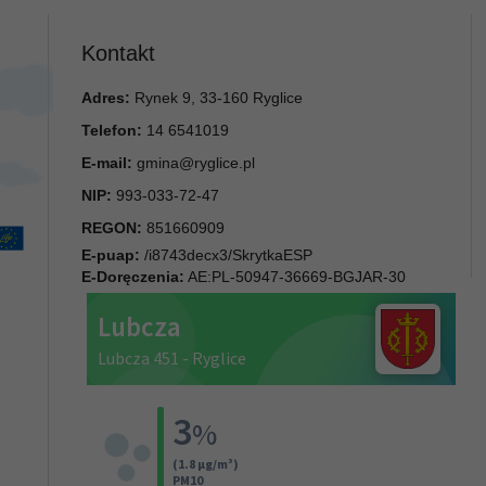
Kontakt
Adres:
Rynek 9, 33-160 Ryglice
Telefon:
14 6541019
E-mail:
gmina@ryglice.pl
NIP:
993-033-72-47
REGON:
851660909
E-puap:
/i8743decx3/SkrytkaESP
E-Doręczenia:
AE:PL-50947-36669-BGJAR-30