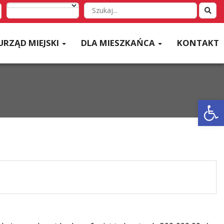
Wyszukaj
w
serwisie
URZĄD MIEJSKI
DLA MIESZKAŃCA
KONTAKT
Otwórz 