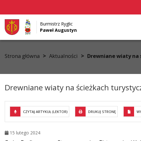
Burmistrz Ryglic
Paweł Augustyn
Przejdź do menu
Przejdź do stopki strony
Przejdź do głównej treści strony
>
>
Strona główna
Aktualności
Drewniane wiaty na 
Drewniane wiaty na ścieżkach turysty
CZYTAJ ARTYKUŁ (LEKTOR)
DRUKUJ STRONĘ
WY
15 lutego 2024