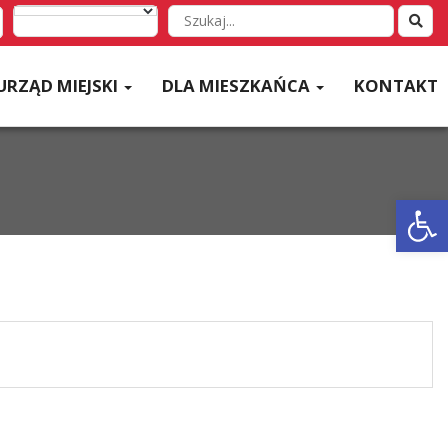
Wyszukaj
w
serwisie
URZĄD MIEJSKI
DLA MIESZKAŃCA
KONTAKT
Otwórz 