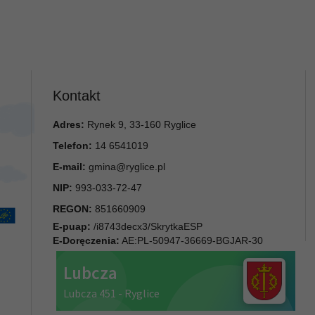
Kontakt
Adres:
Rynek 9, 33-160 Ryglice
Telefon:
14 6541019
E-mail:
gmina@ryglice.pl
NIP:
993-033-72-47
REGON:
851660909
E-puap:
/i8743decx3/SkrytkaESP
E-Doręczenia:
AE:PL-50947-36669-BGJAR-30