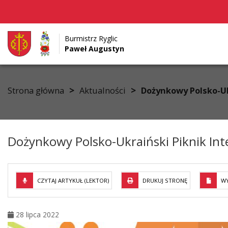
Burmistrz Ryglic
Paweł Augustyn
Przejdź do menu
Przejdź do stopki strony
Przejdź do głównej treści strony
>
>
Strona główna
Aktualności
Dożynkowy Polsko-Uk
Dożynkowy Polsko-Ukraiński Piknik Int
CZYTAJ ARTYKUŁ (LEKTOR)
DRUKUJ STRONĘ
WY
28 lipca 2022