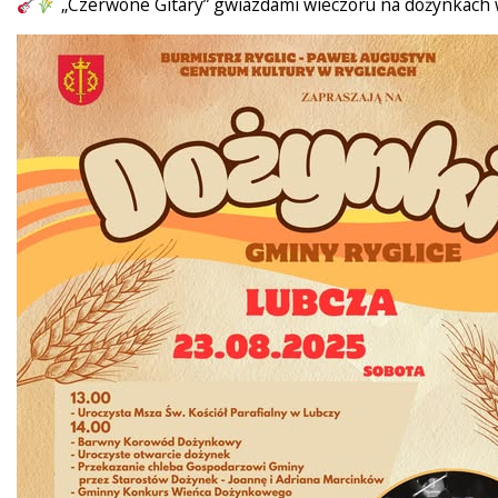
„Czerwone Gitary” gwiazdami wieczoru na dożynkach 