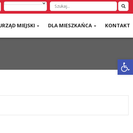
Wyszukaj
w
serwisie
URZĄD MIEJSKI
DLA MIESZKAŃCA
KONTAKT
Otwórz 