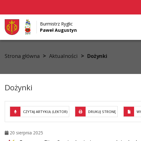
Burmistrz Ryglic
Paweł Augustyn
Przejdź do menu
Przejdź do stopki strony
Przejdź do głównej treści strony
>
>
Strona główna
Aktualności
Dożynki
Dożynki
CZYTAJ ARTYKUŁ (LEKTOR)
DRUKUJ STRONĘ
WY
20 sierpnia 2025