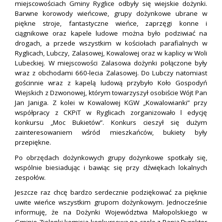
miejscowościach Gminy Ryglice odbyły się wiejskie dożynki.
Barwne korowody wieńcowe, grupy dożynkowe ubrane w
piękne stroje, fantastyczne wieńce, zaprzęgi konne i
ciągnikowe oraz kapele ludowe można było podziwiać na
drogach, a przede wszystkim w kościołach parafialnych w
Ryglicach, Lubczy, Zalasowej, Kowalowej oraz w kaplicy w Woli
Lubeckiej. W miejscowości Zalasowa dożynki połączone były
wraz z obchodami 660-lecia Zalasowej. Do Lubczy natomiast
gościnnie wraz z kapelą ludową przybyło Koło Gospodyń
Wiejskich z Dzwonowej, którym towarzyszył osobiście Wójt Pan
Jan Janiga. Z kolei w Kowalowej KGW „Kowalowianki” przy
współpracy z CKPiT w Ryglicach zorganizowało l edycję
konkursu „Moc Bukietów”. Konkurs cieszył się dużym
zainteresowaniem wśród mieszkańców, bukiety były
przepiękne.
Po obrzędach dożynkowych grupy dożynkowe spotkały się,
wspólnie biesiadując i bawiąc się przy dźwiękach lokalnych
zespołów.
Jeszcze raz chcę bardzo serdecznie podziękować za pięknie
uwite wieńce wszystkim grupom dożynkowym. Jednocześnie
informuję, że na Dożynki Województwa Małopolskiego w