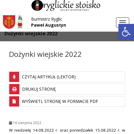
Przejdź do menu
Przejdź do stopki strony
Burmistrz Ryglic
Przejdź do głównej treści strony
Otwórz 
Toggl
Paweł Augustyn
>
>
Strona główna
Aktualności
navig
Dożynki wiejskie 2022
Dożynki wiejskie 2022
CZYTAJ ARTYKUŁ (LEKTOR)
DRUKUJ STRONĘ
WYŚWIETL STRONĘ W FORMACIE PDF
16 sierpnia 2022
W niedzielę 14.08.2022 r. oraz poniedziałek 15.08.2022 r. w