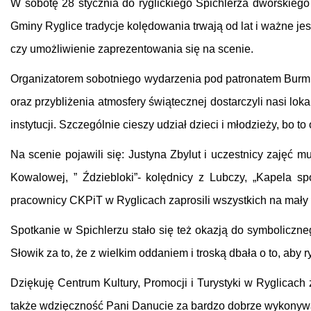
W sobotę 28 stycznia do ryglickiego Spichlerza dworskiego
Gminy Ryglice tradycje kolędowania trwają od lat i ważne je
czy umożliwienie zaprezentowania się na scenie.
Organizatorem sobotniego wydarzenia pod patronatem Burmist
oraz przybliżenia atmosfery świątecznej dostarczyli nasi lok
instytucji. Szczególnie cieszy udział dzieci i młodzieży, bo t
Na scenie pojawili się: Justyna Zbylut i uczestnicy zaję
Kowalowej, ” Ździebloki”- kolędnicy z Lubczy, „Kapela s
pracownicy CKPiT w Ryglicach zaprosili wszystkich na mały
Spotkanie w Spichlerzu stało się też okazją do symboliczn
Słowik za to, że z wielkim oddaniem i troską dbała o to, ab
Dziękuję Centrum Kultury, Promocji i Turystyki w Ryglicach
także wdzięczność Pani Danucie za bardzo dobrze wykonyw