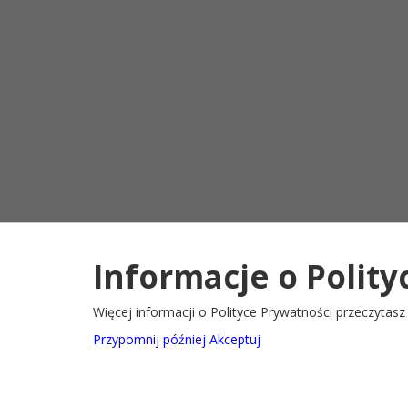
Informacje o Polity
Deklaracja d
2022@ Oficjalny serwis internetowy Gminy Ryglice
Więcej informacji o Polityce Prywatności przeczytas
Przypomnij później
Akceptuj