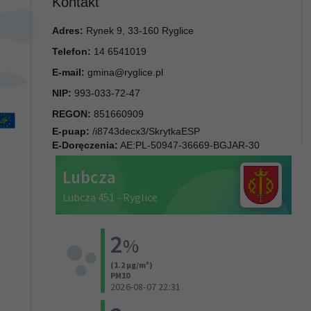
Kontakt
Adres:
Rynek 9, 33-160 Ryglice
Telefon:
14 6541019
E-mail:
gmina@ryglice.pl
NIP:
993-033-72-47
REGON:
851660909
E-puap:
/i8743decx3/SkrytkaESP
E-Doręczenia:
AE:PL-50947-36669-BGJAR-30