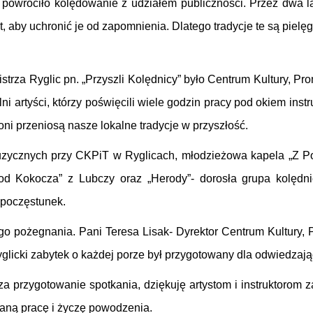
 powróciło kolędowanie z udziałem publiczności. Przez dwa 
st, aby uchronić je od zapomnienia. Dlatego tradycje te są pi
rza Ryglic pn. „Przyszli Kolędnicy” było Centrum Kultury, Prom
alni artyści, którzy poświęcili wiele godzin pracy pod okiem i
o oni przeniosą nasze lokalne tradycje w przyszłość.
ć muzycznych przy CKPiT w Ryglicach, młodzieżowa kapela „Z 
pod Kokocza” z Lubczy oraz „Herody”- dorosła grupa kolęd
 poczęstunek.
ego pożegnania. Pani Teresa Lisak- Dyrektor Centrum Kultury, 
y ryglicki zabytek o każdej porze był przygotowany dla odwiedz
 za przygotowanie spotkania, dziękuję artystom i instruktorom 
aną pracę i życzę powodzenia.