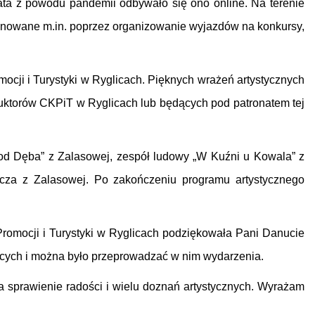
lata z powodu pandemii odbywało się ono online. Na terenie
elęgnowane m.in. poprzez organizowanie wyjazdów na konkursy,
ocji i Turystyki w Ryglicach. Pięknych wrażeń artystycznych
nstruktorów CKPiT w Ryglicach lub będących pod patronatem tej
Pod Dęba” z Zalasowej, zespół ludowy „W Kuźni u Kowala” z
nicza z Zalasowej. Po zakończeniu programu artystycznego
Promocji i Turystyki w Ryglicach podziękowała Pani Danucie
ających i można było przeprowadzać w nim wydarzenia.
za sprawienie radości i wielu doznań artystycznych. Wyrażam