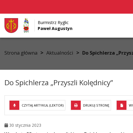
Burmistrz Ryglic
Paweł Augustyn
Przejdź do menu
Przejdź do stopki strony
Przejdź do głównej treści strony
>
>
Strona główna
Aktualności
Do Spichlerza „Przysz
Do Spichlerza „Przyszli Kolędnicy”
CZYTAJ ARTYKUŁ (LEKTOR)
DRUKUJ STRONĘ
WY
30 stycznia 2023