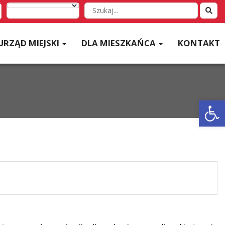
Wyszukaj
w
serwisie
URZĄD MIEJSKI
DLA MIESZKAŃCA
KONTAKT
Otwórz 